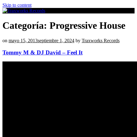
Skip to content
Traxworks Records
Independent Electronic Music Label
Categoría:
Progressive House
on
mayo 15, 2013
septiembre 1, 2024
by
Traxworks Records
Tommy M & DJ David – Feel It