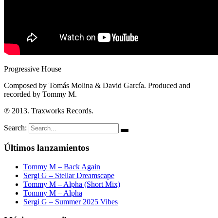
Progressive House
Composed by Tomás Molina & David García. Produced and
recorded by Tommy M.
℗ 2013. Traxworks Records.
Search:
Últimos lanzamientos
Tommy M – Back Again
Sergi G – Stellar Dreamscape
Tommy M – Alpha (Short Mix)
Tommy M – Alpha
Sergi G – Summer 2025 Vibes